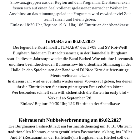
Showtanzgruppen aus der Region auf dem Programm. Die Haunehexen
freuen sich auf einen Saal voller ausgelassener, närrischer Weiber. Im
Anschluss an das stimmungsgeladene Programm wird es wieder viel Zeit
zum Tanzen und Feiern geben.
Einlass: 18:30 Uhr, Beginn: 19:31 Uhr, 10€ Eintritt an der Abendkasse
TuMaBa am 06.02.2027
Der legendäre Kostümball „TUMABA“ des TV09 und SV Rot-Weiß
Burghaun findet am Fastnachtssamstag in der Haunehalle Burghaun
statt.
In diesem Jahr sorgt wieder die Band Barbed Wire mit ihre Livemusik
und ihrer beeindruckenden Bühnenshow für ordentlich Stimmung in der
Halle. In den Spielpausen der Band wird DJ Nico Kirst die feierwütige
Meute weiter anheizen.
In diesem Jahr wird es ebenfalls wieder einen Vorverkauf geben, bei denen
ihr die Eintrittkarten für einen günstigeren Preis erhalten könnt.
Wer besonders schnell sein will, sichert sich die Karten im early bird -
Verkauf ab September ´26.
Einlass/ Beginn: 20:30 Uhr, 15€
Eintritt an der Abendkass
e
Kehraus mit Nubbelverbrennung am 09.02.2027
Die Burghauner Fastnacht lädt am Fastnachtsdienstag um 18:31 Uhr zum
traditionellen Kehraus, einem gemütlichen Fastnachtsausklang, ins "Alles
André" (Restaurant an der Hallehalle) in Burghaun ein. Hierbei soll der